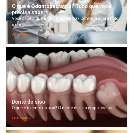
O que é Odontopediatria? Tudo que você
precisa saber!
Você sabe o que é Odontopediatria? Conheça agora tudo
o que
Leia mais »
Dente do siso
O que é o dente do siso? O dente do siso erupciona ou
Leia mais »