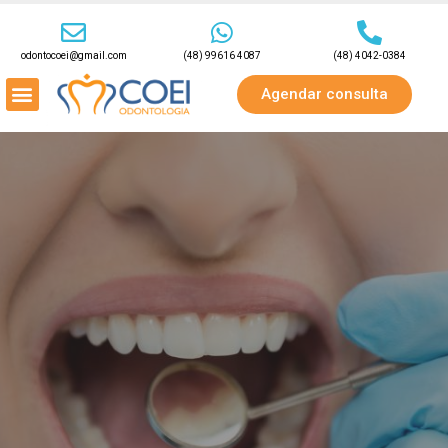
odontocoei@gmail.com
(48) 99616 4087
(48) 4042-0384
Agendar consulta