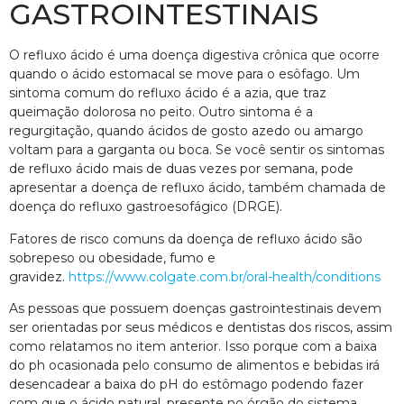
GASTROINTESTINAIS
O refluxo ácido é uma doença digestiva crônica que ocorre
quando o ácido estomacal se move para o esôfago. Um
sintoma comum do refluxo ácido é a azia, que traz
queimação dolorosa no peito. Outro sintoma é a
regurgitação, quando ácidos de gosto azedo ou amargo
voltam para a garganta ou boca. Se você sentir os sintomas
de refluxo ácido mais de duas vezes por semana, pode
apresentar a doença de refluxo ácido, também chamada de
doença do refluxo gastroesofágico (DRGE).
Fatores de risco comuns da doença de refluxo ácido são
sobrepeso ou obesidade, fumo e
gravidez.
https://www.colgate.com.br/oral-health/conditions
As pessoas que possuem doenças gastrointestinais devem
ser orientadas por seus médicos e dentistas dos riscos, assim
como relatamos no item anterior. Isso porque com a baixa
do ph ocasionada pelo consumo de alimentos e bebidas irá
desencadear a baixa do pH do estômago podendo fazer
com que o ácido natural, presente no órgão do sistema