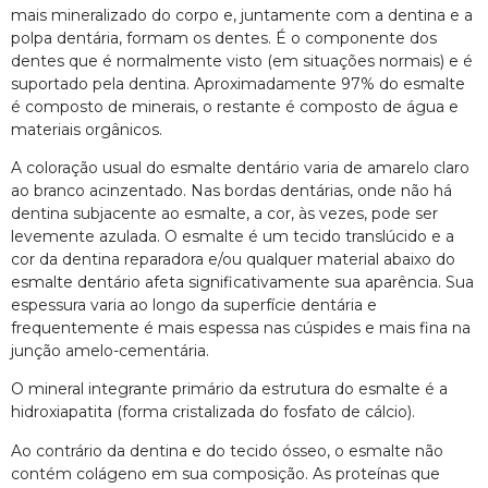
mais mineralizado do corpo e, juntamente com a dentina e a
polpa dentária, formam os dentes. É o componente dos
dentes que é normalmente visto (em situações normais) e é
suportado pela dentina. Aproximadamente 97% do esmalte
é composto de minerais, o restante é composto de água e
materiais orgânicos.
A coloração usual do esmalte dentário varia de amarelo claro
ao branco acinzentado. Nas bordas dentárias, onde não há
dentina subjacente ao esmalte, a cor, às vezes, pode ser
levemente azulada. O esmalte é um tecido translúcido e a
cor da dentina reparadora e/ou qualquer material abaixo do
esmalte dentário afeta significativamente sua aparência. Sua
espessura varia ao longo da superfície dentária e
frequentemente é mais espessa nas cúspides e mais fina na
junção amelo-cementária.
O mineral integrante primário da estrutura do esmalte é a
hidroxiapatita (forma cristalizada do fosfato de cálcio).
Ao contrário da dentina e do tecido ósseo, o esmalte não
contém colágeno em sua composição. As proteínas que