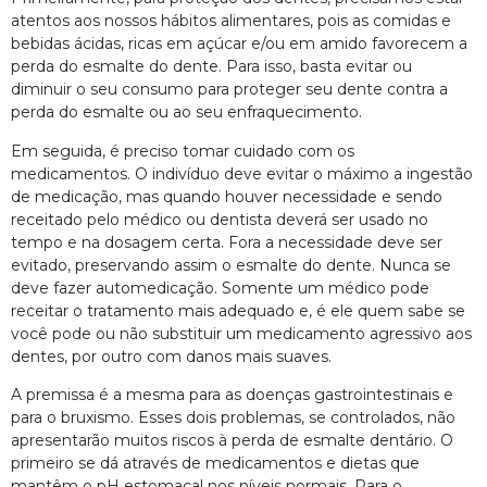
atentos aos nossos hábitos alimentares, pois as comidas e
bebidas ácidas, ricas em açúcar e/ou em amido favorecem a
perda do esmalte do dente. Para isso, basta evitar ou
diminuir o seu consumo para proteger seu dente contra a
perda do esmalte ou ao seu enfraquecimento.
Em seguida, é preciso tomar cuidado com os
medicamentos. O indivíduo deve evitar o máximo a ingestão
de medicação, mas quando houver necessidade e sendo
receitado pelo médico ou dentista deverá ser usado no
tempo e na dosagem certa. Fora a necessidade deve ser
evitado, preservando assim o esmalte do dente. Nunca se
deve fazer automedicação. Somente um médico pode
receitar o tratamento mais adequado e, é ele quem sabe se
você pode ou não substituir um medicamento agressivo aos
dentes, por outro com danos mais suaves.
A premissa é a mesma para as doenças gastrointestinais e
para o bruxismo. Esses dois problemas, se controlados, não
apresentarão muitos riscos à perda de esmalte dentário. O
primeiro se dá através de medicamentos e dietas que
mantêm o pH estomacal nos níveis normais. Para o