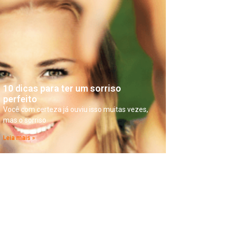
10 dicas para ter um sorriso
perfeito
Você com certeza já ouviu isso muitas vezes,
mas o sorriso
Leia mais »