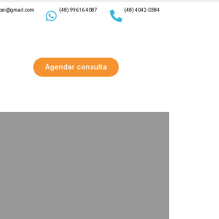
coei@gmail.com
(48) 99616 4087
(48) 4042-0384
Agendar consulta