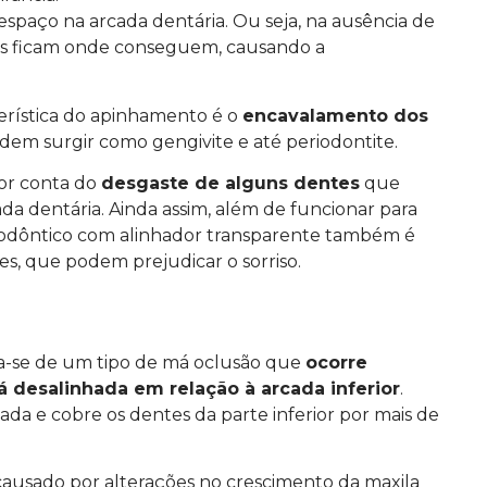
espaço na arcada dentária. Ou seja, na ausência de
es ficam onde conseguem, causando a
terística do apinhamento é o
encavalamento dos
dem surgir como gengivite e até periodontite.
or conta do
desgaste de alguns dentes
que
ada dentária. Ainda assim, além de funcionar para
todôntico com alinhador transparente também é
es, que podem prejudicar o sorriso.
ta-se de um tipo de má oclusão que
ocorre
á desalinhada em relação à arcada inferior
.
da e cobre os dentes da parte inferior por mais de
ausado por alterações no crescimento da maxila