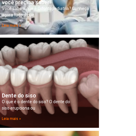
você precisa saber!
Você sabe o que é Odontopediatria? Conheça
agora tudo o que
Leia mais »
Dente do siso
O que é o dente do siso? O dente do
siso erupciona ou
Leia mais »