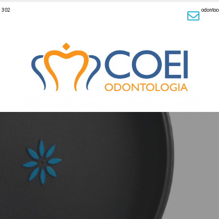
a 302
odonto