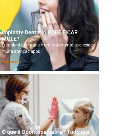
Implante Dentário PODE FICAR
MOLE?
O implante dentário é um tratamento que exige
muita atenção após
Leia mais »
O que é Odontopediatria? Tudo que