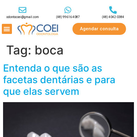
odontocoei@gmail.com
(48) 99616 4087
(48) 4042-0384
Agendar consulta
Tag:
boca
Entenda o que são as
facetas dentárias e para
que elas servem